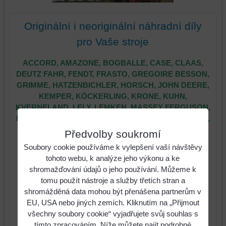
Originální i neoriginální náhradní díly
pro Vaše stroje
ACCORD, AMAZONE, BOGBALLE, CASE, CLAAS,
DEUTZ FAHR, FENDT, FRASTO, GREGOIRE BESSON,
GRIMME, HATZENBICHLER, HORSCH, JOHN DEERE,
KEMPER, KÖCKERLING, KRONE, KUHN,
KVERNELAND, LELY, LEMKEN, MASSEY FERGUSON,
MC CORMICK, MENGELE, NEW HOLLAND, ÖVERUM,
PÖTTINGER, RABE, SILOKING, STEYR, TAARUP,
Předvolby soukromí
TRIOLIET, VÄDERSTAD, VEENHUIS, VICON, VOGEL
Soubory cookie používáme k vylepšení vaší návštěvy
NOOT, ZUNHAMMER
tohoto webu, k analýze jeho výkonu a ke
shromažďování údajů o jeho používání. Můžeme k
Několik dobrých důvodů, proč nakupovat u nás:
tomu použít nástroje a služby třetích stran a
- poradíme s čímkoliv
shromážděná data mohou být přenášena partnerům v
EU, USA nebo jiných zemích. Kliknutím na „Přijmout
- dodáme až k vám
všechny soubory cookie“ vyjadřujete svůj souhlas s
tímto zpracováním. Níže můžete najít podrobné