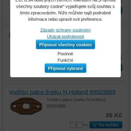
1490 Kč
všechny soubory cookie“ vyjadřujete svůj souhlas s
ks
Do košíku
tímto zpracováním. Níže můžete najít podrobné
informace nebo upravit své preference.
Zásady ochrany soukromí
Palec vkladače N.Holland 84433779
Ukázat podrobnosti
Palec vkladače N.Holland , 84433779,
Přijmout všechny cookies
245 mm
Povinné
95 Kč
Naše
Funkční
webová
Můžeme
ks
Do košíku
Přijmout vybrané
stránka
ukládat
ukládá
data
data
na
Vodítko palce šneku N.Holland 89503888
na
vašem
vašem
zařízení
Vodítko palce šneku N.Holland ,
zařízení
(soubory
89503888
(cookies
cookie
35 Kč
a
a
úložiště
úložiště
ks
Do košíku
prohlížeče),
prohlížeče),