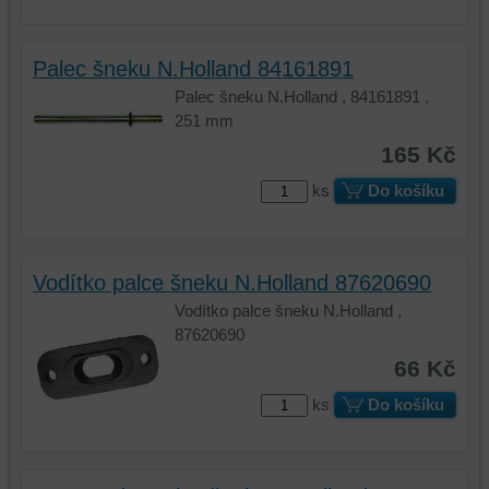
aby
abychom
bylo
mohli
Palec šneku N.Holland 84161891
možné
poskytovat
identifikovat
doplňkové
Palec šneku N.Holland , 84161891 ,
vaši
funkce,
251 mm
relaci
které
165 Kč
a
zlepšují
ks
Do košíku
dosáhnout
váš
základní
zážitek
funkčnosti
z
platformy,
prohlížení,
Vodítko palce šneku N.Holland 87620690
zážitku
ukládat
Vodítko palce šneku N.Holland ,
z
některé
87620690
prohlížení
vaše
a
preference
66 Kč
zabezpečení.
bez
ks
Do košíku
uživatelského
účtu
nebo
bez