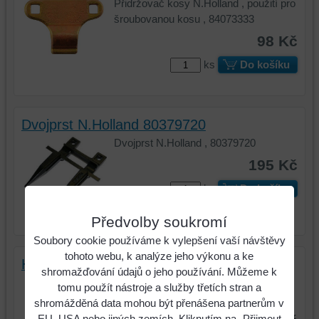
Přidržovač kosy N.Holland , použití pro
šroubovanou kosu , 84073333
98 Kč
ks
Do košíku
Dvojprst N.Holland 80379720
Dvojprst N.Holland , 80379720
195 Kč
ks
Do košíku
Předvolby soukromí
Soubory cookie používáme k vylepšení vaší návštěvy
tohoto webu, k analýze jeho výkonu a ke
Hlava kosy N.Holland 84433779
shromažďování údajů o jeho používání. Můžeme k
Hlava kosy N.Holland , 84433779 ,
tomu použít nástroje a služby třetích stran a
807533862
shromážděná data mohou být přenášena partnerům v
EU, USA nebo jiných zemích. Kliknutím na „Přijmout