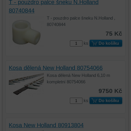
T - pouzdro palce šneku N.Holland
přihlášení,
80740844
používat
skripty
T - pouzdro palce šneku N.Holland ,
a/nebo
80740844
zdroje
75 Kč
třetích
stran,
ks
Do košíku
widgety
atd.
Kosa dělená New Holland 80754066
Kosa dělená New Holland 6,10 m
kompletní 80754066
9750 Kč
ks
Do košíku
Kosa New Holland 80913804