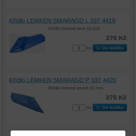
Křídlo LEMKEN SMARAGD L 337 4419
Křídlo lomené levé 10 mm
270 Kč
ks
Do košíku
Křídlo LEMKEN SMARAGD P 337 4420
Křídlo lomené pravé 11 mm
270 Kč
ks
Do košíku