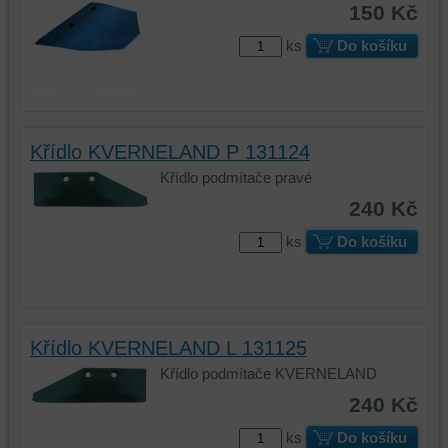
150 Kč
data
na
na
vašem
ks
Do košíku
vašem
zařízení
zařízení
(soubory
(cookies
cookie
a
a
úložiště
úložiště
Křídlo KVERNELAND P 131124
prohlížeče),
prohlížeče),
Křídlo podmítače pravé
aby
abychom
240 Kč
bylo
mohli
možné
poskytovat
ks
Do košíku
identifikovat
doplňkové
vaši
funkce,
relaci
které
a
zlepšují
dosáhnout
váš
Křídlo KVERNELAND L 131125
základní
zážitek
Křídlo podmítače KVERNELAND
funkčnosti
z
240 Kč
platformy,
prohlížení,
zážitku
ukládat
ks
Do košíku