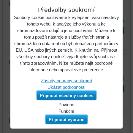
Křídlo LEMKEN SMARAGD L 337 4421
Předvolby soukromí
Křídlo lomené levé 11 mm
Soubory cookie používáme k vylepšení vaší návštěvy
270 Kč
tohoto webu, k analýze jeho výkonu a ke
ks
Do košíku
shromažďování údajů o jeho používání. Můžeme k
tomu použít nástroje a služby třetích stran a
shromážděná data mohou být přenášena partnerům v
EU, USA nebo jiných zemích. Kliknutím na „Přijmout
všechny soubory cookie“ vyjadřujete svůj souhlas s
Křídlo LEMKEN P 337 4428
tímto zpracováním. Níže můžete najít podrobné
Křídlo lomené pravé FL23D
informace nebo upravit své preference.
150 Kč
Zásady ochrany soukromí
Ukázat podrobnosti
ks
Do košíku
Přijmout všechny cookies
Povinné
Naše
Funkční
webová
Můžeme
Křídlo LEMKEN L 337 4429
Přijmout vybrané
stránka
ukládat
Křídlo lomené levé FL23D
ukládá
data