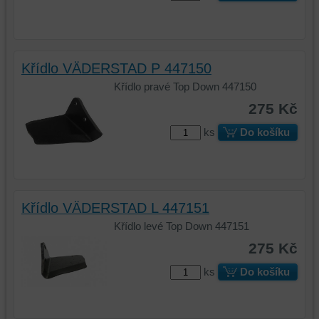
z
některé
prohlížení
vaše
a
preference
zabezpečení.
bez
Křídlo VÄDERSTAD P 447150
uživatelského
účtu
Křídlo pravé Top Down 447150
nebo
275 Kč
bez
přihlášení,
ks
Do košíku
používat
skripty
a/nebo
zdroje
Křídlo VÄDERSTAD L 447151
třetích
stran,
Křídlo levé Top Down 447151
widgety
275 Kč
atd.
ks
Do košíku