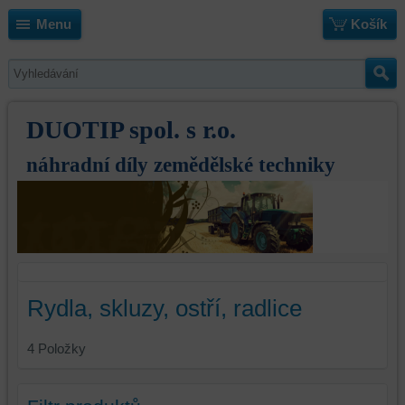
Menu
Košík
DUOTIP spol. s r.o.
náhradní díly zemědělské techniky
Rydla, skluzy, ostří, radlice
4
Položky