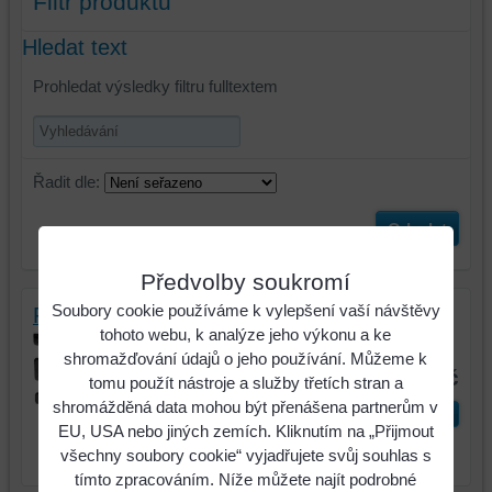
Filtr produktů
Hledat text
Prohledat výsledky filtru fulltextem
Řadit dle:
Odeslat
Předvolby soukromí
Soubory cookie používáme k vylepšení vaší návštěvy
Rydlo Rau Š=120mm, TL=10mm
tohoto webu, k analýze jeho výkonu a ke
Identifikační číslo : RF15135
shromažďování údajů o jeho používání. Můžeme k
279 Kč
tomu použít nástroje a služby třetích stran a
shromážděná data mohou být přenášena partnerům v
ks
Do košíku
EU, USA nebo jiných zemích. Kliknutím na „Přijmout
všechny soubory cookie“ vyjadřujete svůj souhlas s
tímto zpracováním. Níže můžete najít podrobné