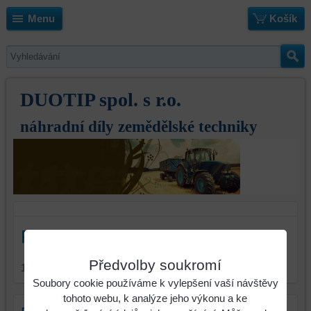
Menu
Košík
DUOTIP spol. s r.o.
náhradní díly zemědělské techniky
Radlice
Předvolby soukromí
1
položka
Soubory cookie používáme k vylepšení vaší návštěvy
tohoto webu, k analýze jeho výkonu a ke