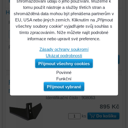
Filtr produktů
shromažďování údajů o jeho používání. Můžeme k
tomu použít nástroje a služby třetích stran a
Hledat text
shromážděná data mohou být přenášena partnerům v
EU, USA nebo jiných zemích. Kliknutím na „Přijmout
Prohledat výsledky filtru fulltextem
všechny soubory cookie“ vyjadřujete svůj souhlas s
tímto zpracováním. Níže můžete najít podrobné
informace nebo upravit své preference.
Řadit dle:
Zásady ochrany soukromí
Ukázat podrobnosti
Odeslat
Přijmout všechny cookies
Povinné
Naše
Funkční
Radlice š=450 mm , tl=8 mm, rozteč 45-75
webová
Můžeme
Přijmout vybrané
mm
stránka
ukládat
ukládá
data
Identifikační číslo : 908063
data
na
895 Kč
na
vašem
ks
Do košíku
vašem
zařízení
zařízení
(soubory