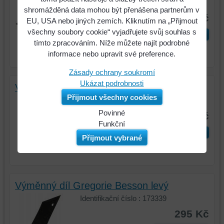
Identifikační číslo : 173403
shromážděná data mohou být přenášena partnerům v
1850 Kč
EU, USA nebo jiných zemích. Kliknutím na „Přijmout
všechny soubory cookie“ vyjadřujete svůj souhlas s
ks
Do košíku
tímto zpracováním. Níže můžete najít podrobné
informace nebo upravit své preference.
Zásady ochrany soukromí
Ukázat podrobnosti
Výměnný díl Gregorie Besson pravý
Přijmout všechny cookies
Identifikační číslo : 173340
Povinné
295 Kč
Naše
Funkční
ks
Do košíku
webová
Můžeme
Přijmout vybrané
stránka
ukládat
ukládá
data
data
na
na
vašem
Výměnný díl Gregorie Besson levý
vašem
zařízení
Identifikační číslo : 173339
zařízení
(soubory
(cookies
cookie
295 Kč
a
a