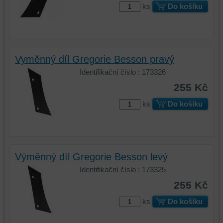
ks
Do košíku
úložiště
úložiště
prohlížeče),
prohlížeče),
aby
abychom
bylo
mohli
možné
poskytovat
Vyměnný díl Gregorie Besson pravý
identifikovat
doplňkové
Identifikační číslo : 173326
vaši
funkce,
255 Kč
relaci
které
a
zlepšují
ks
Do košíku
dosáhnout
váš
základní
zážitek
funkčnosti
z
platformy,
prohlížení,
zážitku
ukládat
Výměnný díl Gregorie Besson levý
z
některé
Identifikační číslo : 173325
prohlížení
vaše
255 Kč
a
preference
zabezpečení.
bez
ks
Do košíku
uživatelského
účtu