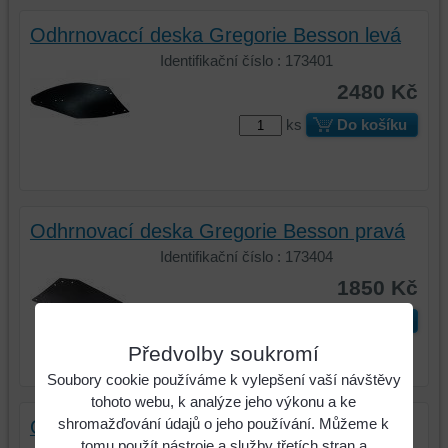
Odhrnovaccí deska Gregorie Besson levá
Identifikační číslo : 173401
2480 Kč
ks
Do košíku
Odhrnovací deska Gregorie Besson pravá
Identifikační číslo : 173404
1850 Kč
ks
Do košíku
Předvolby soukromí
Soubory cookie používáme k vylepšení vaší návštěvy
tohoto webu, k analýze jeho výkonu a ke
shromažďování údajů o jeho používání. Můžeme k
Odhrnovací deska Gregorie Besson levá
tomu použít nástroje a služby třetích stran a