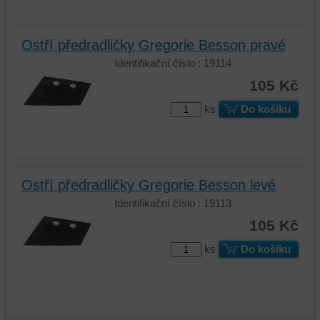
nebo
bez
přihlášení,
Ostří předradličky Gregorie Besson pravé
používat
Identifikační číslo : 19114
skripty
105 Kč
a/nebo
zdroje
ks
Do košíku
třetích
stran,
widgety
atd.
Ostří předradličky Gregorie Besson levé
Identifikační číslo : 19113
105 Kč
ks
Do košíku