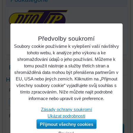
Předvolby soukromí
Hřeby bran, stěrky
Soubory cookie používáme k vylepšení vaší návštěvy
válců
tohoto webu, k analýze jeho výkonu a ke
shromažďování údajů o jeho používání. Můžeme k
tomu použít nástroje a služby třetích stran a
Filtr produktů
shromážděná data mohou být přenášena partnerům v
Hledat text
EU, USA nebo jiných zemích. Kliknutím na „Přijmout
všechny soubory cookie“ vyjadřujete svůj souhlas s
Prohledat výsledky filtru fulltextem
tímto zpracováním. Níže můžete najít podrobné
informace nebo upravit své preference.
Zásady ochrany soukromí
Řadit dle:
Ukázat podrobnosti
Přijmout všechny cookies
Odeslat