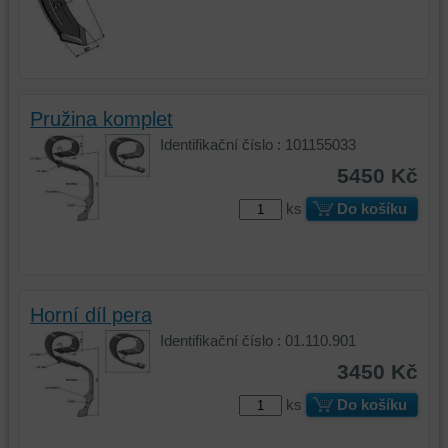
možné
poskytovat
identifikovat
doplňkové
vaši
funkce,
relaci
které
a
zlepšují
Pružina komplet
dosáhnout
váš
základní
zážitek
Identifikační číslo : 101155033
funkčnosti
z
5450 Kč
platformy,
prohlížení,
zážitku
ukládat
ks
Do košíku
z
některé
prohlížení
vaše
a
preference
zabezpečení.
bez
Horní díl pera
uživatelského
účtu
Identifikační číslo : 01.110.901
nebo
3450 Kč
bez
ks
Do košíku
přihlášení,
používat