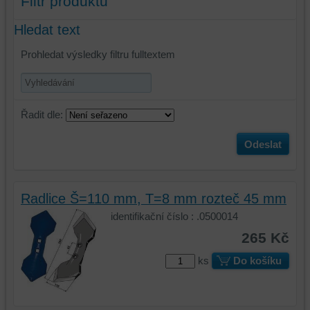
Filtr produktů
Hledat text
Prohledat výsledky filtru fulltextem
Řadit dle:
Odeslat
Radlice Š=110 mm, T=8 mm rozteč 45 mm
identifikační číslo : .0500014
265 Kč
ks
Do košíku