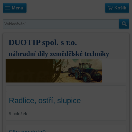
Menu
Košík
DUOTIP spol. s r.o.
náhradní díly zemědělské techniky
Radlice, ostří, slupice
9
položek