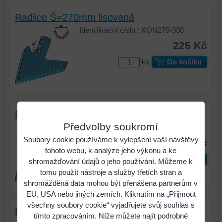
Radlice Š=270mm lisovaná
Identifikační číslo : KON270-330
225 Kč
ks
Do košíku
Radlice Š=270 mm, výkovek
Předvolby soukromí
Identifikační číslo : KON270 V
Soubory cookie používáme k vylepšení vaší návštěvy
295 Kč
tohoto webu, k analýze jeho výkonu a ke
ks
Do košíku
shromažďování údajů o jeho používání. Můžeme k
tomu použít nástroje a služby třetích stran a
shromážděná data mohou být přenášena partnerům v
EU, USA nebo jiných zemích. Kliknutím na „Přijmout
všechny soubory cookie“ vyjadřujete svůj souhlas s
Radlice Š=330 mm lisovaná
tímto zpracováním. Níže můžete najít podrobné