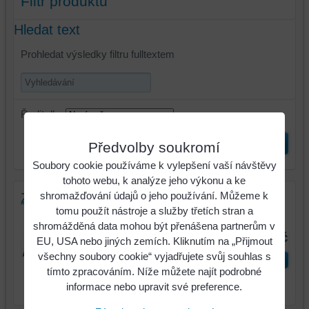
Filtr produktů
Hledat text
Prohledat výsledky filtru fulltextem
Řadit dle:
Odeslat
Předvolby soukromí
Soubory cookie používáme k vylepšení vaší návštěvy
tohoto webu, k analýze jeho výkonu a ke
shromažďování údajů o jeho používání. Můžeme k
Zahrnovač Överum XL pravý
tomu použít nástroje a služby třetích stran a
Identifikační číslo : 96064
shromážděná data mohou být přenášena partnerům v
645 Kč
EU, USA nebo jiných zemích. Kliknutím na „Přijmout
všechny soubory cookie“ vyjadřujete svůj souhlas s
ks
Do košíku
tímto zpracováním. Níže můžete najít podrobné
informace nebo upravit své preference.