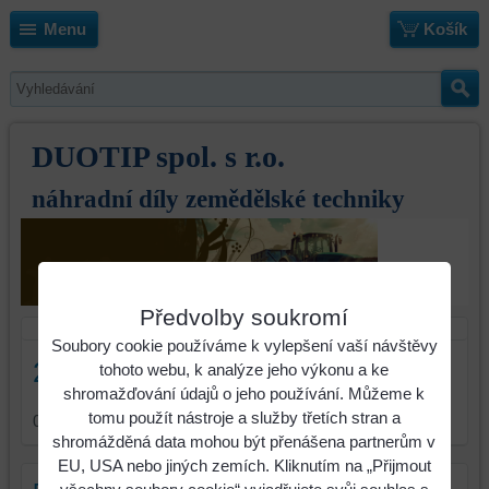
Menu
Košík
DUOTIP spol. s r.o.
náhradní díly zemědělské techniky
Předvolby soukromí
Soubory cookie používáme k vylepšení vaší návštěvy
260 - Case řezačky
tohoto webu, k analýze jeho výkonu a ke
shromažďování údajů o jeho používání. Můžeme k
tomu použít nástroje a služby třetích stran a
0
položek
shromážděná data mohou být přenášena partnerům v
EU, USA nebo jiných zemích. Kliknutím na „Přijmout