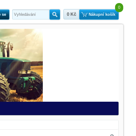
0
0 Kč
e se
Hledat
Nákupní košík