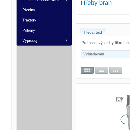
Hřeby bran
Pícniny
Traktory
Pohony
Hledat text
Výprodej
Prohledat výsledky filtru ful