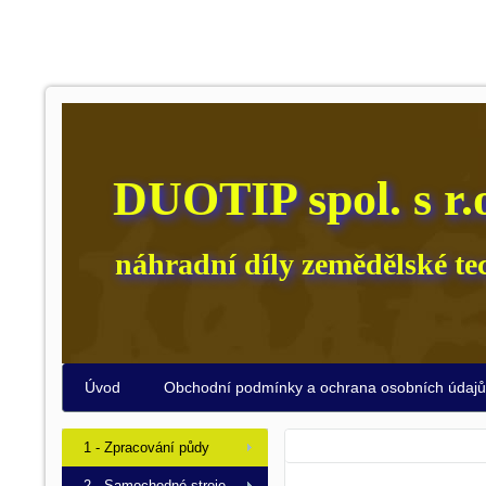
DUOTIP spol. s r.
náhradní díly zemědělské te
Úvod
Obchodní podmínky a ochrana osobních údaj
1 - Zpracování půdy
2 - Samochodné stroje