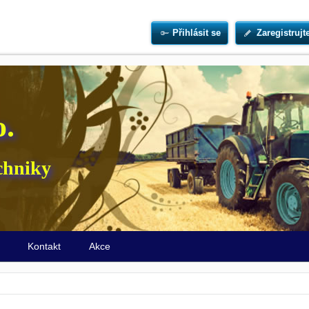
Přihlásit se
Zaregistrujt
o.
chniky
ů
Kontakt
Akce