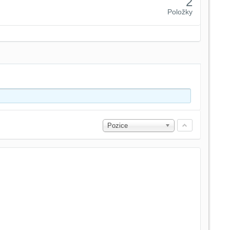
2
Položky
Pozice