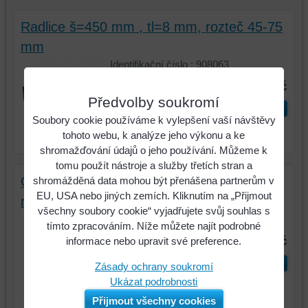
Radlice š=450 mm , tl=8 mm, rozteč 45-75
mm
Identifikační číslo : 908063
895 Kč
Předvolby soukromí
ks
Do košíku
Soubory cookie používáme k vylepšení vaší návštěvy
tohoto webu, k analýze jeho výkonu a ke
shromažďování údajů o jeho používání. Můžeme k
tomu použít nástroje a služby třetích stran a
Ostří L=490 mm, Š=60mm, T=16 mm,
shromážděná data mohou být přenášena partnerům v
EU, USA nebo jiných zemích. Kliknutím na „Přijmout
rozteč 45-75 mm
všechny soubory cookie“ vyjadřujete svůj souhlas s
Identifikační číslo : 506008
tímto zpracováním. Níže můžete najít podrobné
255 Kč
informace nebo upravit své preference.
ks
Do košíku
Zásady ochrany soukromí
Ukázat podrobnosti
Přijmout všechny cookies