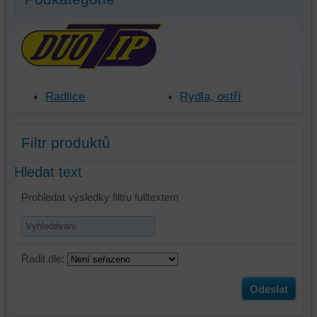
Radlice
Rydla, ostří
Filtr produktů
Hledat text
Prohledat výsledky filtru fulltextem
Řadit dle:
Odeslat