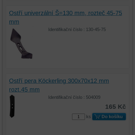
dosáhnout
váš
základní
zážitek
Ostří univerzální Š=130 mm, rozteč 45-75
funkčnosti
z
mm
platformy,
prohlížení,
Identifikační číslo : 130-45-75
zážitku
ukládat
z
některé
prohlížení
vaše
a
preference
zabezpečení.
bez
uživatelského
účtu
nebo
Ostří pera Köckerling 300x70x12 mm
bez
rozt.45 mm
přihlášení,
používat
Identifikační číslo : 504009
skripty
165 Kč
a/nebo
zdroje
ks
Do košíku
třetích
stran,