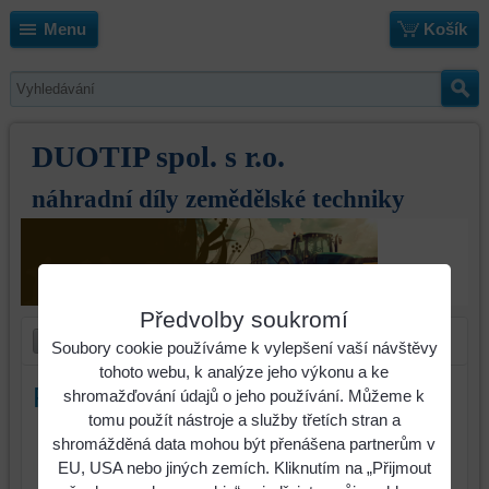
Menu
Košík
DUOTIP spol. s r.o.
náhradní díly zemědělské techniky
Předvolby soukromí
Soubory cookie používáme k vylepšení vaší návštěvy
tohoto webu, k analýze jeho výkonu a ke
Pluhový šroub M12 x 80 12.9 4hr
shromažďování údajů o jeho používání. Můžeme k
tomu použít nástroje a služby třetích stran a
shromážděná data mohou být přenášena partnerům v
Pluhový šroub M12 x 80 10.9
EU, USA nebo jiných zemích. Kliknutím na „Přijmout
včetně matice