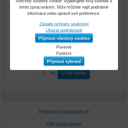
všechny soubory cookie“ vyjadřujete svůj souhlas s
18 Kč
Cena:
tímto zpracováním. Níže můžete najít podrobné
informace nebo upravit své preference.
Zásady ochrany soukromí
Ukázat podrobnosti
Přijmout všechny cookies
Povinné
Naše
Funkční
webová
Můžeme
Přijmout vybrané
stránka
ukládat
ukládá
data
ks
Do košíku
data
na
na
vašem
vašem
zařízení
zařízení
(soubory
(cookies
cookie
a
a
Přihlásit se
Zaregistrujte se
úložiště
úložiště
prohlížeče),
prohlížeče),
Plná verze stránky