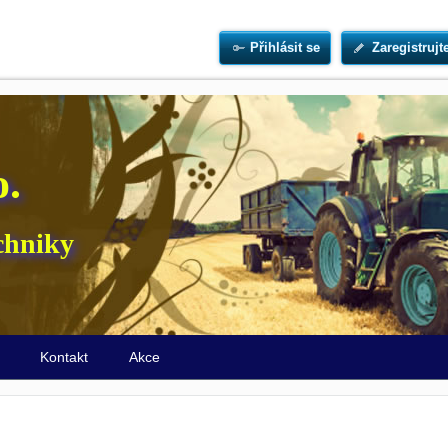
Přihlásit se
Zaregistrujt
o.
chniky
ů
Kontakt
Akce