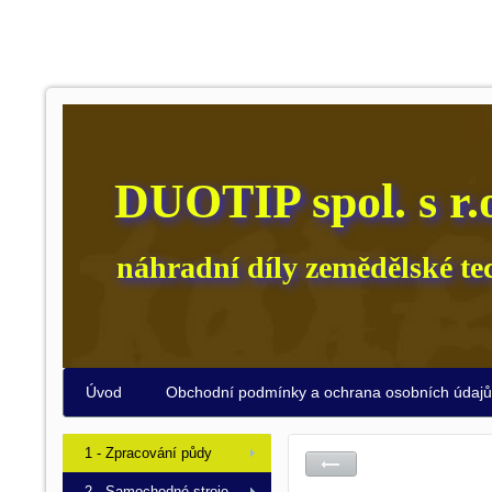
DUOTIP spol. s r.
náhradní díly zemědělské te
Úvod
Obchodní podmínky a ochrana osobních údaj
1 - Zpracování půdy
2 - Samochodné stroje