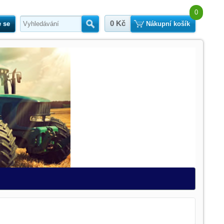
0
0 Kč
e se
Hledat
Nákupní košík