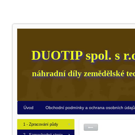
DUOTIP spol. s r.
náhradní díly zemědělské te
Úvod
Obchodní podmínky a ochrana osobních údaj
1 - Zpracování půdy
2 - Samochodné stroje