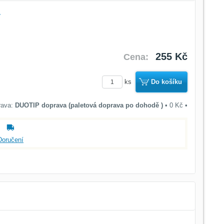
ý
255 Kč
Cena:
ks
Do košíku
DUOTIP doprava (paletová doprava po dohodě )
•
0 Kč
•
Doručení