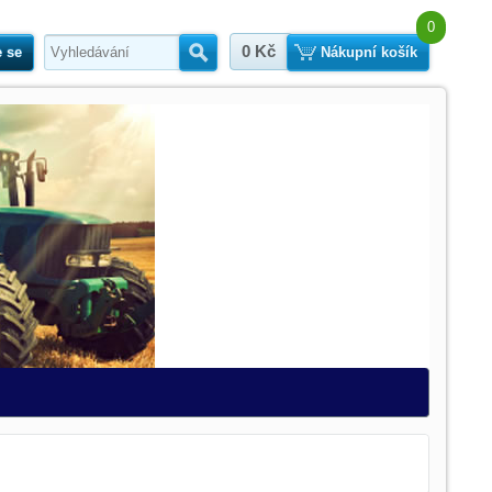
0
0 Kč
e se
Hledat
Nákupní košík