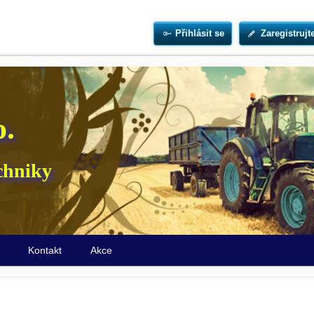
Přihlásit se
Zaregistrujt
o.
chniky
ů
Kontakt
Akce