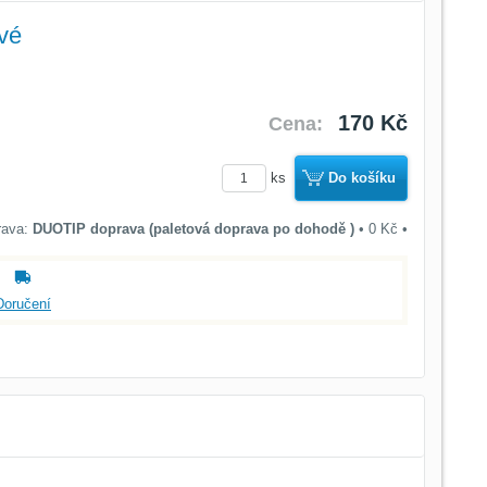
vé
170 Kč
Cena:
ks
Do košíku
DUOTIP doprava (paletová doprava po dohodě )
•
0 Kč
•
Doručení