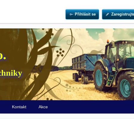
Přihlásit se
Zaregistrujt
o.
chniky
ů
Kontakt
Akce