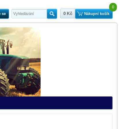
0
0 Kč
e se
Hledat
Nákupní košík