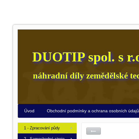
DUOTIP spol. s r.
náhradní díly zemědělské te
Úvod
Obchodní podmínky a ochrana osobních údaj
1 - Zpracování půdy
2 - Samochodné stroje