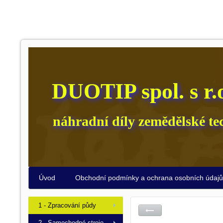
DUOTIP spol. s r.
náhradní díly zemědělské te
Úvod
Obchodní podmínky a ochrana osobních údaj
1 - Zpracování půdy
2 - Samochodné stroje