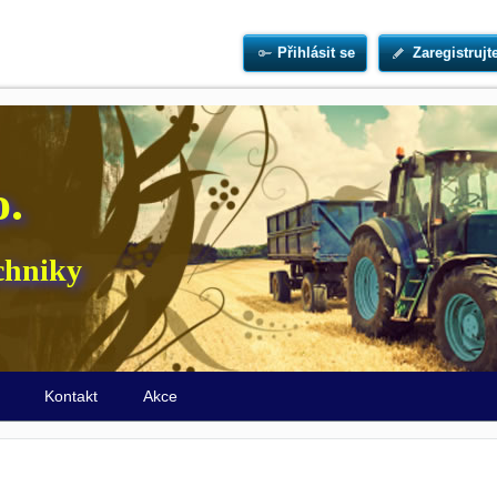
Přihlásit se
Zaregistrujt
o.
chniky
ů
Kontakt
Akce