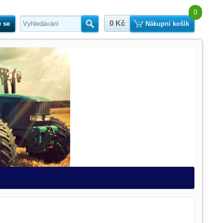
0
0 Kč
e se
Hledat
Nákupní košík