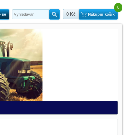
0
0 Kč
e se
Hledat
Nákupní košík