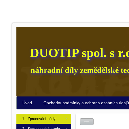
DUOTIP spol. s r.
náhradní díly zemědělské te
Úvod
Obchodní podmínky a ochrana osobních údaj
1 - Zpracování půdy
2 - Samochodné stroje