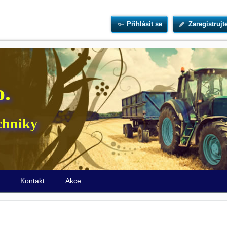
Přihlásit se
Zaregistrujt
o.
chniky
ů
Kontakt
Akce