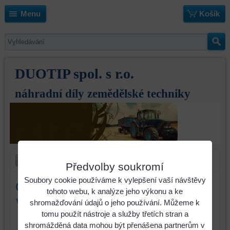
Menu
Košík
DUOTIP spol. s r.o.
náhradní díly zemědělské techniky
Předvolby soukromí
Soubory cookie používáme k vylepšení vaší návštěvy
Ostří Lemken 20" levé
tohoto webu, k analýze jeho výkonu a ke
shromažďování údajů o jeho používání. Můžeme k
tomu použít nástroje a služby třetích stran a
shromážděná data mohou být přenášena partnerům v