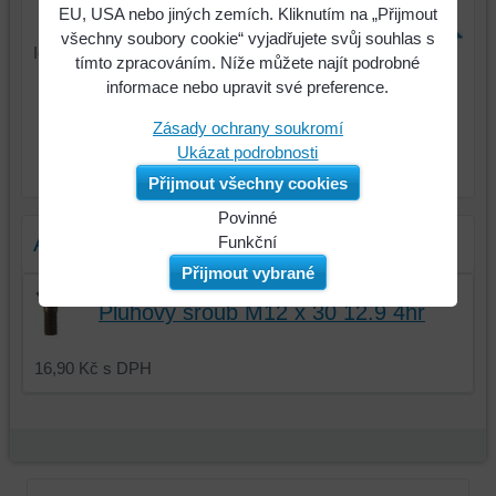
EU, USA nebo jiných zemích. Kliknutím na „Přijmout
všechny soubory cookie“ vyjadřujete svůj souhlas s
Identifikační číslo : 3352035
tímto zpracováním. Níže můžete najít podrobné
informace nebo upravit své preference.
549 Kč
Cena:
Zásady ochrany soukromí
Ukázat podrobnosti
ks
Do košíku
Přijmout všechny cookies
Povinné
Alternativní produkty
Naše
Funkční
webová
Můžeme
Přijmout vybrané
stránka
ukládat
Pluhový šroub M12 x 30 12.9 4hr
ukládá
data
data
na
na
vašem
16,90 Kč
s DPH
vašem
zařízení
zařízení
(soubory
(cookies
cookie
a
a
úložiště
úložiště