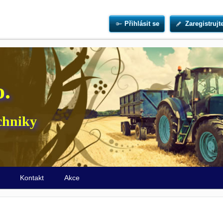
Přihlásit se
Zaregistrujt
o.
chniky
ů
Kontakt
Akce