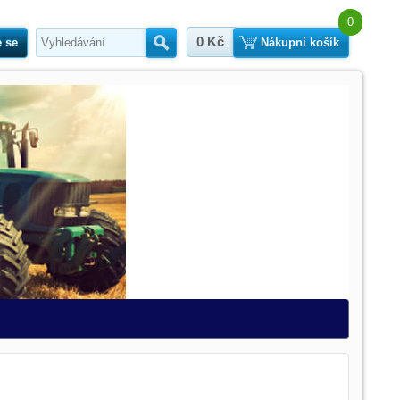
0
0 Kč
e se
Hledat
Nákupní košík