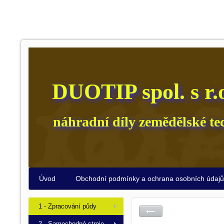
DUOTIP spol. s r.
náhradní díly zemědělské te
Úvod
Obchodní podmínky a ochrana osobních údaj
1 - Zpracování půdy
2 - Samochodné stroje