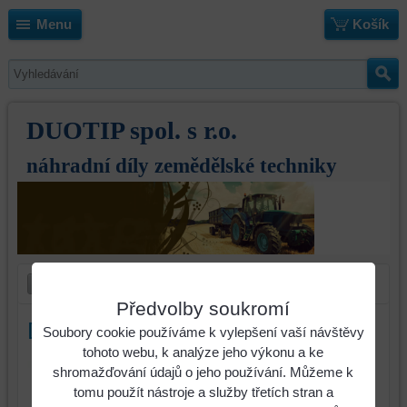
Menu
Košík
DUOTIP spol. s r.o.
náhradní díly zemědělské techniky
Předvolby soukromí
Dláto Lemken s návarem pravé
Soubory cookie používáme k vylepšení vaší návštěvy
tohoto webu, k analýze jeho výkonu a ke
shromažďování údajů o jeho používání. Můžeme k
tomu použít nástroje a služby třetích stran a