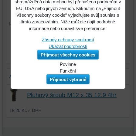
shromážděná data mohou být přenášena partnerům v
EU, USA nebo jiných zemích. Kliknutím na „Přijmout
všechny soubory cookie“ vyjadřujete svůj souhlas s
tímto zpracováním. Níže můžete najít podrobné
Identifikační číslo : 3364150
informace nebo upravit své preference.
425 Kč
Cena:
Zásady ochrany soukromí
Ukázat podrobnosti
ks
Do košíku
Přijmout všechny cookies
Povinné
Naše
Funkční
Alternativní produkty
webová
Můžeme
Přijmout vybrané
stránka
ukládat
ukládá
data
Pluhový šroub M12 x 35 12.9 4hr
data
na
na
vašem
18,20 Kč
s DPH
vašem
zařízení
zařízení
(soubory
(cookies
cookie
a
a