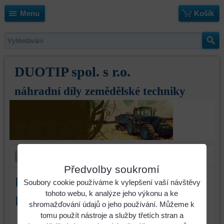
Menu
Košík
DUOTIP spol. s r.o.
náhradní díly zemědělské techniky
Předvolby soukromí
Prodloužení odhrnovací desky
Soubory cookie používáme k vylepšení vaší návštěvy
tohoto webu, k analýze jeho výkonu a ke
Lemken pravé
shromažďování údajů o jeho používání. Můžeme k
tomu použít nástroje a služby třetích stran a
Identifikační číslo : 3476000