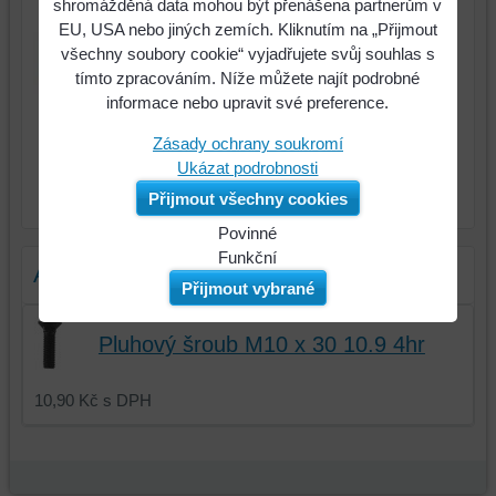
shromážděná data mohou být přenášena partnerům v
EU, USA nebo jiných zemích. Kliknutím na „Přijmout
285 Kč
Cena:
všechny soubory cookie“ vyjadřujete svůj souhlas s
tímto zpracováním. Níže můžete najít podrobné
informace nebo upravit své preference.
Zásady ochrany soukromí
Ukázat podrobnosti
ks
Do košíku
Přijmout všechny cookies
Povinné
Naše
Funkční
Alternativní produkty
webová
Můžeme
Přijmout vybrané
stránka
ukládat
ukládá
data
Pluhový šroub M10 x 30 10.9 4hr
data
na
na
vašem
10,90 Kč
s DPH
vašem
zařízení
zařízení
(soubory
(cookies
cookie
a
a