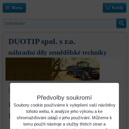
Menu
Košík
DUOTIP spol. s r.o.
náhradní díly zemědělské techniky
Předvolby soukromí
Prodloužení odhrnovací desky
Soubory cookie používáme k vylepšení vaší návštěvy
tohoto webu, k analýze jeho výkonu a ke
Lemken levé
shromažďování údajů o jeho používání. Můžeme k
tomu použít nástroje a služby třetích stran a
Identifikační číslo : 3476001