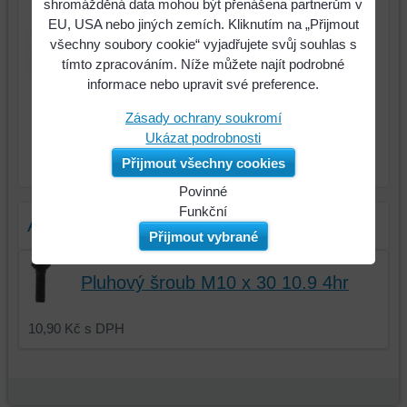
shromážděná data mohou být přenášena partnerům v
EU, USA nebo jiných zemích. Kliknutím na „Přijmout
285 Kč
Cena:
všechny soubory cookie“ vyjadřujete svůj souhlas s
tímto zpracováním. Níže můžete najít podrobné
informace nebo upravit své preference.
Zásady ochrany soukromí
Ukázat podrobnosti
ks
Do košíku
Přijmout všechny cookies
Povinné
Naše
Funkční
Alternativní produkty
webová
Můžeme
Přijmout vybrané
stránka
ukládat
ukládá
data
Pluhový šroub M10 x 30 10.9 4hr
data
na
na
vašem
10,90 Kč
s DPH
vašem
zařízení
zařízení
(soubory
(cookies
cookie
a
a