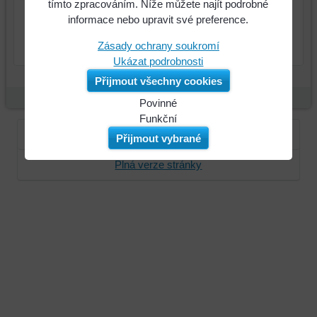
495 Kč
Cena:
tímto zpracováním. Níže můžete najít podrobné
informace nebo upravit své preference.
ks
Do košíku
Zásady ochrany soukromí
Ukázat podrobnosti
Přijmout všechny cookies
Povinné
Naše
Funkční
webová
Můžeme
Přihlásit se
Zaregistrujte se
Přijmout vybrané
stránka
ukládat
Plná verze stránky
ukládá
data
data
na
na
vašem
vašem
zařízení
zařízení
(soubory
(cookies
cookie
a
a
úložiště
úložiště
prohlížeče),
prohlížeče),
aby
abychom