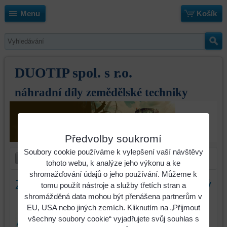
Menu
Košík
DUOTIP spol. s r.o.
náhradní díly zemědělské techniky
Předvolby soukromí
Soubory cookie používáme k vylepšení vaší návštěvy
tohoto webu, k analýze jeho výkonu a ke
shromažďování údajů o jeho používání. Můžeme k
Zahrnovač Massey-Ferguson levý
tomu použít nástroje a služby třetích stran a
shromážděná data mohou být přenášena partnerům v
Identifikační číslo : 83968
EU, USA nebo jiných zemích. Kliknutím na „Přijmout
všechny soubory cookie“ vyjadřujete svůj souhlas s