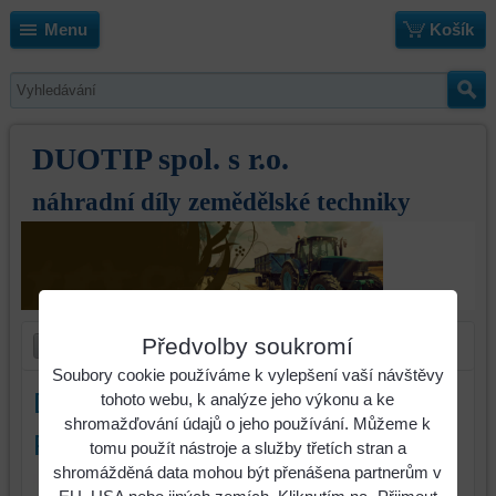
Menu
Košík
DUOTIP spol. s r.o.
náhradní díly zemědělské techniky
Předvolby soukromí
Soubory cookie používáme k vylepšení vaší návštěvy
Držák zahrnovače Massey-
tohoto webu, k analýze jeho výkonu a ke
shromažďování údajů o jeho používání. Můžeme k
Ferguson levý
tomu použít nástroje a služby třetích stran a
shromážděná data mohou být přenášena partnerům v