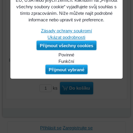
EU, USA nebo jiných zemích. Kliknutím na „Přijmout
všechny soubory cookie“ vyjadřujete svůj souhlas s
tímto zpracováním. Níže můžete najít podrobné
informace nebo upravit své preference.
Zásady ochrany soukromí
Ukázat podrobnosti
Přijmout všechny cookies
Povinné
Identifikační číslo : 84023
Naše
Funkční
webová
Můžeme
Přijmout vybrané
765 Kč
Cena:
stránka
ukládat
ukládá
data
data
na
ks
Do košíku
na
vašem
vašem
zařízení
zařízení
(soubory
(cookies
cookie
a
a
úložiště
úložiště
Přihlásit se
Zaregistrujte se