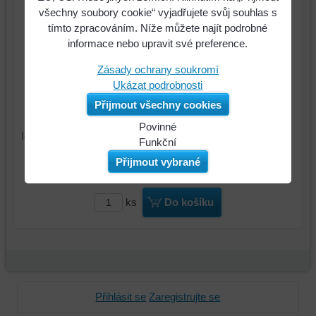
všechny soubory cookie“ vyjadřujete svůj souhlas s
tímto zpracováním. Níže můžete najít podrobné
informace nebo upravit své preference.
Zásady ochrany soukromí
Ukázat podrobnosti
Přijmout všechny cookies
Povinné
Identifikační číslo : 84087UC
Naše
Funkční
webová
Můžeme
Přijmout vybrané
2350 Kč
Cena:
stránka
ukládat
ukládá
data
ks
Do košíku
data
na
na
vašem
vašem
zařízení
zařízení
(soubory
(cookies
cookie
a
a
Přihlásit se
Zaregistrujte se
úložiště
úložiště
prohlížeče),
prohlížeče),