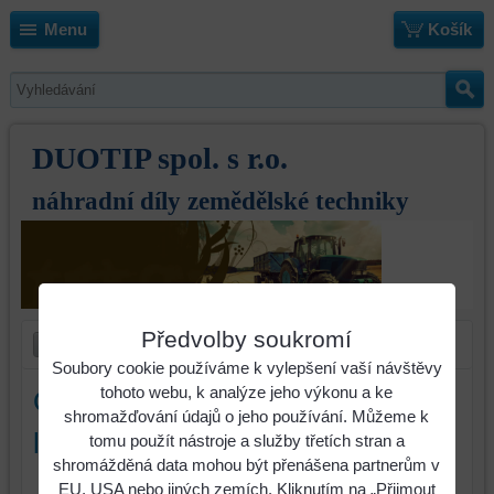
Menu
Košík
DUOTIP spol. s r.o.
náhradní díly zemědělské techniky
Předvolby soukromí
Soubory cookie používáme k vylepšení vaší návštěvy
tohoto webu, k analýze jeho výkonu a ke
Odhrnovací deska Överum UC
shromažďování údajů o jeho používání. Můžeme k
levá
tomu použít nástroje a služby třetích stran a
shromážděná data mohou být přenášena partnerům v
EU, USA nebo jiných zemích. Kliknutím na „Přijmout