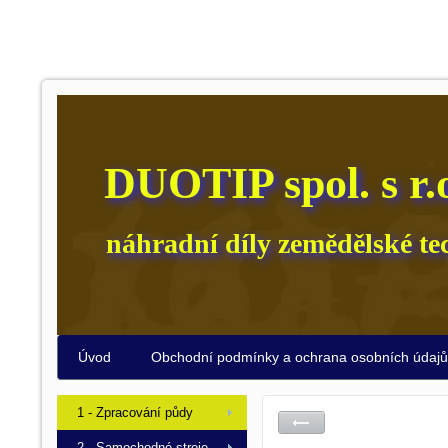
DUOTIP spol. s r.
náhradní díly zemědělské te
Úvod
Obchodní podmínky a ochrana osobních údaj
1 - Zpracování půdy
2 - Samochodné stroje