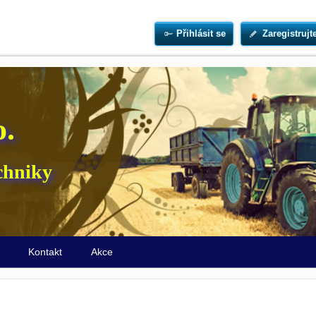
Přihlásit se
Zaregistrujt
o.
chniky
ů
Kontakt
Akce