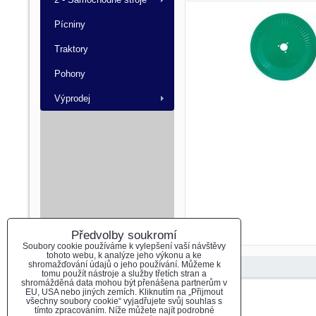
Pícniny
Traktory
Pohony
Výprodej
Předvolby soukromí
Soubory cookie používáme k vylepšení vaší návštěvy
tohoto webu, k analýze jeho výkonu a ke
shromažďování údajů o jeho používání. Můžeme k
tomu použít nástroje a služby třetích stran a
shromážděná data mohou být přenášena partnerům v
EU, USA nebo jiných zemích. Kliknutím na „Přijmout
Předvolby soukromí
Zásady ochrany soukromí
všechny soubory cookie“ vyjadřujete svůj souhlas s
tímto zpracováním. Níže můžete najít podrobné