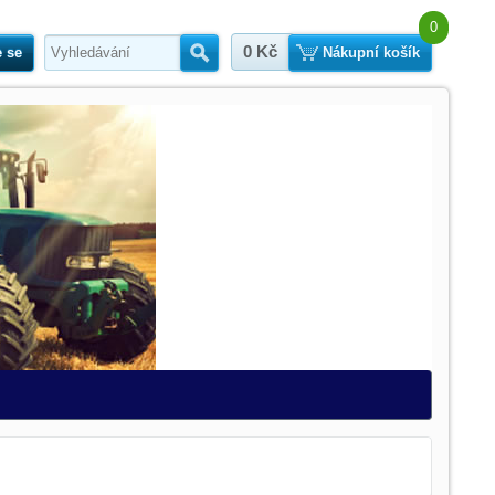
0
0 Kč
e se
Hledat
Nákupní košík