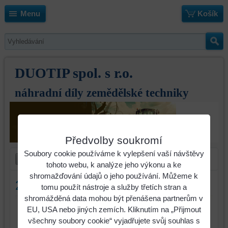
Menu
Košík
DUOTIP spol. s r.o.
náhradní díly zemědělské techniky
Předvolby soukromí
Soubory cookie používáme k vylepšení vaší návštěvy
tohoto webu, k analýze jeho výkonu a ke
shromažďování údajů o jeho používání. Můžeme k
2.pero jistící pružiny Kverneland
tomu použít nástroje a služby třetích stran a
shromážděná data mohou být přenášena partnerům v
EU, USA nebo jiných zemích. Kliknutím na „Přijmout
všechny soubory cookie“ vyjadřujete svůj souhlas s