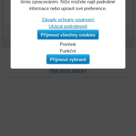
2095 Kč
Cena:
tímto zpracováním. Níže můžete najít podrobné
informace nebo upravit své preference.
ks
Do košíku
Zásady ochrany soukromí
Ukázat podrobnosti
Přijmout všechny cookies
Povinné
Naše
Funkční
webová
Můžeme
Přihlásit se
Zaregistrujte se
Přijmout vybrané
stránka
ukládat
Plná verze stránky
ukládá
data
data
na
na
vašem
vašem
zařízení
zařízení
(soubory
(cookies
cookie
a
a
úložiště
úložiště
prohlížeče),
prohlížeče),
aby
abychom