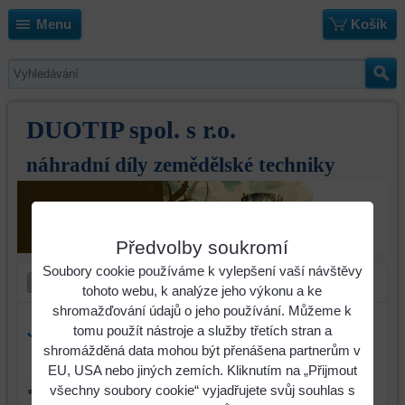
Menu
Košík
DUOTIP spol. s r.o.
náhradní díly zemědělské techniky
Předvolby soukromí
Soubory cookie používáme k vylepšení vaší návštěvy
tohoto webu, k analýze jeho výkonu a ke
shromažďování údajů o jeho používání. Můžeme k
Jistící tyč Kverneland
tomu použít nástroje a služby třetích stran a
shromážděná data mohou být přenášena partnerům v
Identifikační číslo : 067070
EU, USA nebo jiných zemích. Kliknutím na „Přijmout
všechny soubory cookie“ vyjadřujete svůj souhlas s