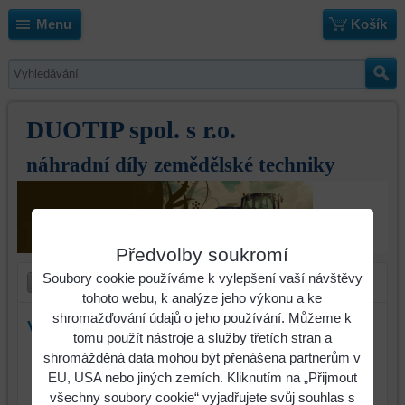
Menu
Košík
DUOTIP spol. s r.o.
náhradní díly zemědělské techniky
Předvolby soukromí
Soubory cookie používáme k vylepšení vaší návštěvy
tohoto webu, k analýze jeho výkonu a ke
shromažďování údajů o jeho používání. Můžeme k
Výměnný díl Kverneland levý
tomu použít nástroje a služby třetích stran a
shromážděná data mohou být přenášena partnerům v
Identifikační číslo : 073251
EU, USA nebo jiných zemích. Kliknutím na „Přijmout
všechny soubory cookie“ vyjadřujete svůj souhlas s