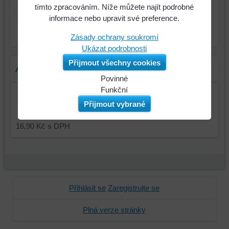
255 Kč
Cena:
tímto zpracováním. Níže můžete najít podrobné
informace nebo upravit své preference.
ks
Do košíku
Zásady ochrany soukromí
Ukázat podrobnosti
Přijmout všechny cookies
Alternativní produkty
Povinné
Naše
Funkční
Pluhový šroub M12 x 30 8.8 2ns
webová
Můžeme
Přijmout vybrané
stránka
ukládat
ukládá
data
16,90 Kč
s DPH
data
na
na
vašem
vašem
zařízení
zařízení
(soubory
(cookies
cookie
Přihlásit se
Zaregistrujte se
a
a
úložiště
úložiště
Plná verze stránky
prohlížeče),
prohlížeče),
aby
abychom