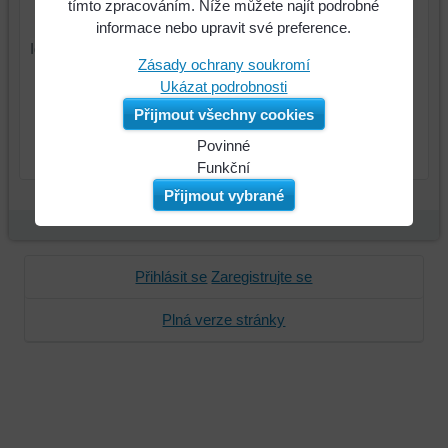
tímto zpracováním. Níže můžete najít podrobné
informace nebo upravit své preference.
Identifikační číslo : 27510901, MP350
Zásady ochrany soukromí
Ukázat podrobnosti
170 Kč
Cena:
Přijmout všechny cookies
ks
Do košíku
Povinné
Naše
Funkční
webová
Můžeme
Přijmout vybrané
stránka
ukládat
ukládá
data
data
na
Přihlásit se
Zaregistrujte se
na
vašem
vašem
zařízení
Plná verze stránky
zařízení
(soubory
(cookies
cookie
a
a
úložiště
úložiště
prohlížeče),
prohlížeče),
aby
abychom