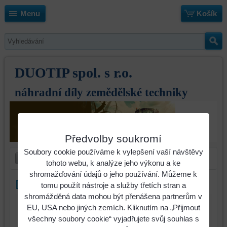
Menu
Košík
DUOTIP spol. s r.o.
náhradní díly zemědělské techniky
Předvolby soukromí
Soubory cookie používáme k vylepšení vaší návštěvy
tohoto webu, k analýze jeho výkonu a ke
shromažďování údajů o jeho používání. Můžeme k
Dláto otočné Rebewerk pravé
tomu použít nástroje a služby třetích stran a
shromážděná data mohou být přenášena partnerům v
EU, USA nebo jiných zemích. Kliknutím na „Přijmout
všechny soubory cookie“ vyjadřujete svůj souhlas s