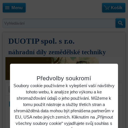
Menu
Košík
DUOTIP spol. s r.o.
náhradní díly zemědělské techniky
Předvolby soukromí
Soubory cookie používáme k vylepšení vaší návštěvy
tohoto webu, k analýze jeho výkonu a ke
shromažďování údajů o jeho používání. Můžeme k
Hřeb Amazone KE levý 15mm
tomu použít nástroje a služby třetích stran a
shromážděná data mohou být přenášena partnerům v
Identifikační číslo :
EU, USA nebo jiných zemích. Kliknutím na „Přijmout
951012
všechny soubory cookie“ vyjadřujete svůj souhlas s