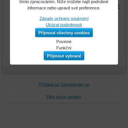
tímto zpracováním. Níže můžete najít podrobné
300 Kč
Cena:
informace nebo upravit své preference.
Zásady ochrany soukromí
Ukázat podrobnosti
Přijmout všechny cookies
Povinné
ks
Do košíku
Naše
Funkční
webová
Můžeme
Přijmout vybrané
stránka
ukládat
ukládá
data
data
na
na
vašem
Přihlásit se
Zaregistrujte se
vašem
zařízení
zařízení
(soubory
Plná verze stránky
(cookies
cookie
a
a
úložiště
úložiště
prohlížeče),
prohlížeče),
aby
abychom