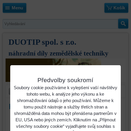
Menu
Košík
DUOTIP spol. s r.o.
náhradní díly zemědělské techniky
Předvolby soukromí
Soubory cookie používáme k vylepšení vaší návštěvy
tohoto webu, k analýze jeho výkonu a ke
shromažďování údajů o jeho používání. Můžeme k
Hřeb Amazone RE RH44H
tomu použít nástroje a služby třetích stran a
shromážděná data mohou být přenášena partnerům v
Identifikační
EU, USA nebo jiných zemích. Kliknutím na „Přijmout
číslo : 63021
všechny soubory cookie“ vyjadřujete svůj souhlas s