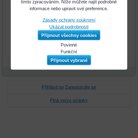
tímto zpracováním. Níže můžete najít podrobné
350
Cena:
informace nebo upravit své preference.
Kč
Zásady ochrany soukromí
Ukázat podrobnosti
Přijmout všechny cookies
Povinné
ks
Do košíku
Naše
Funkční
webová
Můžeme
Přijmout vybrané
stránka
ukládat
ukládá
data
data
na
na
vašem
Přihlásit se
Zaregistrujte se
vašem
zařízení
zařízení
(soubory
Plná verze stránky
(cookies
cookie
a
a
úložiště
úložiště
prohlížeče),
prohlížeče),
aby
abychom