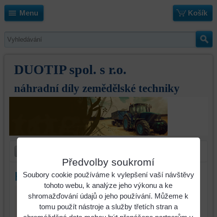
Menu
Košík
DUOTIP spol. s r.o.
náhradní díly zemědělské techniky
Předvolby soukromí
Hřeb Kuhn RH135 levý
Soubory cookie používáme k vylepšení vaší návštěvy
tohoto webu, k analýze jeho výkonu a ke
shromažďování údajů o jeho používání. Můžeme k
tomu použít nástroje a služby třetích stran a