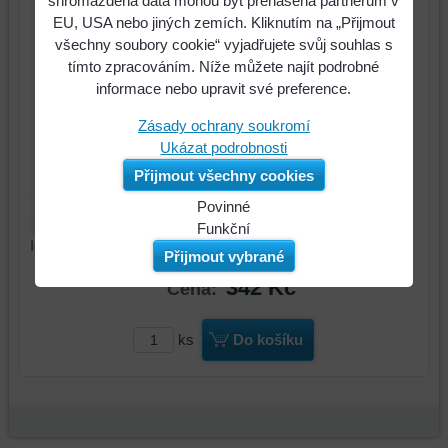
shromážděná data mohou být přenášena partnerům v
EU, USA nebo jiných zemích. Kliknutím na „Přijmout
všechny soubory cookie“ vyjadřujete svůj souhlas s
tímto zpracováním. Níže můžete najít podrobné
informace nebo upravit své preference.
Zásady ochrany soukromí
Ukázat podrobnosti
Přijmout všechny cookies
Povinné
Naše
Funkční
Identifikační číslo : K2500090
webová
Můžeme
Přijmout vybrané
stránka
ukládat
342 Kč
Cena:
ukládá
data
data
na
na
vašem
ks
Do košíku
vašem
zařízení
zařízení
(soubory
(cookies
cookie
a
a