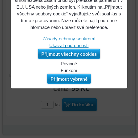
shromážděná data mohou být přenášena partnerům v
EU, USA nebo jiných zemích. Kliknutím na „Přijmout
všechny soubory cookie“ vyjadřujete svůj souhlas s
tímto zpracováním. Níže můžete najít podrobné
informace nebo upravit své preference.
Zásady ochrany soukromí
Ukázat podrobnosti
Přijmout všechny cookies
Povinné
Naše
Funkční
Identifikační číslo : 8409.12.01
webová
Můžeme
Přijmout vybrané
stránka
ukládat
95 Kč
Cena:
ukládá
data
data
na
na
vašem
ks
Do košíku
vašem
zařízení
zařízení
(soubory
(cookies
cookie
a
a