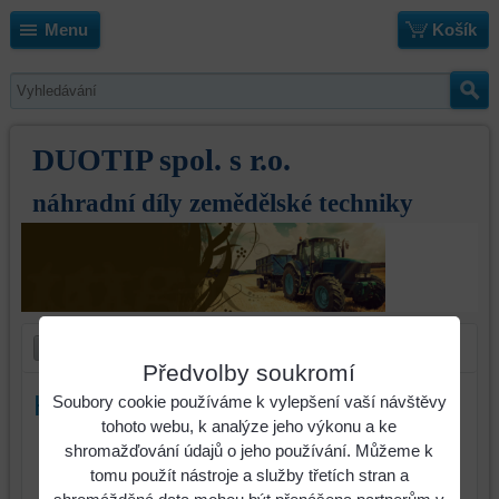
Menu
Košík
DUOTIP spol. s r.o.
náhradní díly zemědělské techniky
Předvolby soukromí
Hřeb Rabe KG26 pravý
Soubory cookie používáme k vylepšení vaší návštěvy
tohoto webu, k analýze jeho výkonu a ke
shromažďování údajů o jeho používání. Můžeme k
tomu použít nástroje a služby třetích stran a