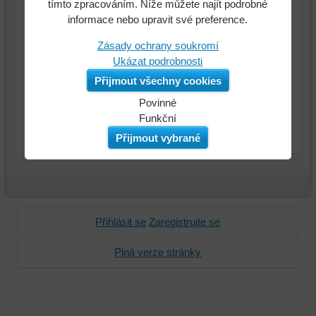
tímto zpracováním. Níže můžete najít podrobné
185 Kč
Cena:
informace nebo upravit své preference.
Zásady ochrany soukromí
Ukázat podrobnosti
Přijmout všechny cookies
Povinné
Naše
Funkční
ks
Do košíku
webová
Můžeme
Přijmout vybrané
stránka
ukládat
ukládá
data
data
na
na
vašem
vašem
zařízení
Přihlásit se
Zaregistrujte se
zařízení
(soubory
(cookies
cookie
Plná verze stránky
a
a
úložiště
úložiště
prohlížeče),
prohlížeče),
aby
abychom