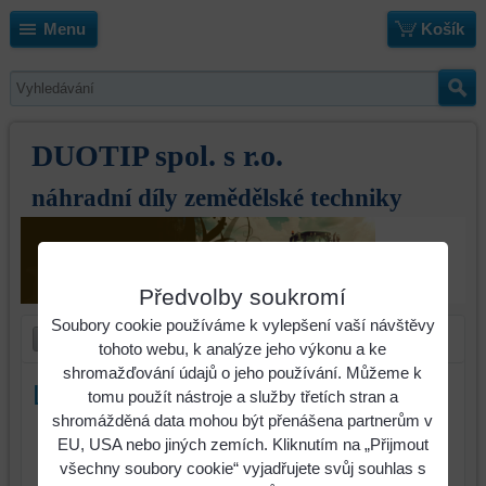
Menu
Košík
DUOTIP spol. s r.o.
náhradní díly zemědělské techniky
Předvolby soukromí
Soubory cookie používáme k vylepšení vaší návštěvy
tohoto webu, k analýze jeho výkonu a ke
shromažďování údajů o jeho používání. Můžeme k
Ložisko
tomu použít nástroje a služby třetích stran a
shromážděná data mohou být přenášena partnerům v
Identifikační číslo :
EU, USA nebo jiných zemích. Kliknutím na „Přijmout
405814
všechny soubory cookie“ vyjadřujete svůj souhlas s