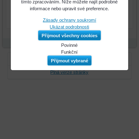
265 Kč
Cena:
tímto zpracováním. Níže můžete najít podrobné
informace nebo upravit své preference.
ks
Do košíku
Zásady ochrany soukromí
Ukázat podrobnosti
Přijmout všechny cookies
Povinné
Naše
Funkční
webová
Můžeme
Přihlásit se
Zaregistrujte se
Přijmout vybrané
stránka
ukládat
Plná verze stránky
ukládá
data
data
na
na
vašem
vašem
zařízení
zařízení
(soubory
(cookies
cookie
a
a
úložiště
úložiště
prohlížeče),
prohlížeče),
aby
abychom