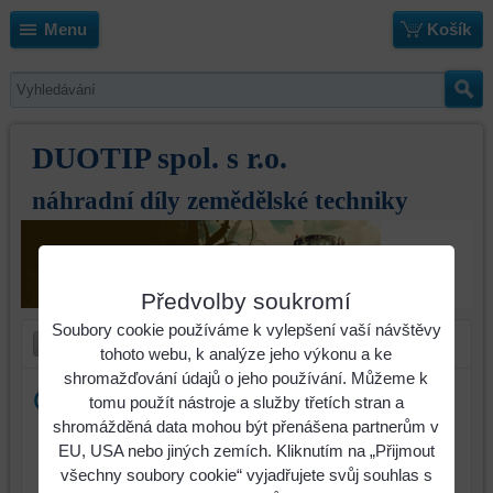
Menu
Košík
DUOTIP spol. s r.o.
náhradní díly zemědělské techniky
Předvolby soukromí
Soubory cookie používáme k vylepšení vaší návštěvy
tohoto webu, k analýze jeho výkonu a ke
shromažďování údajů o jeho používání. Můžeme k
Ostří pera Väderstad
tomu použít nástroje a služby třetích stran a
shromážděná data mohou být přenášena partnerům v
Identifikační číslo : .41999-1
EU, USA nebo jiných zemích. Kliknutím na „Přijmout
všechny soubory cookie“ vyjadřujete svůj souhlas s