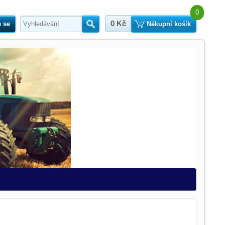
0
0 Kč
e se
Hledat
Nákupní košík