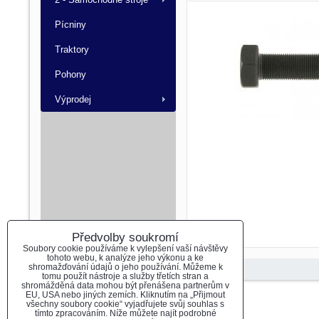
Pícniny
Traktory
Pohony
Výprodej
Předvolby soukromí
Soubory cookie používáme k vylepšení vaší návštěvy
tohoto webu, k analýze jeho výkonu a ke
shromažďování údajů o jeho používání. Můžeme k
tomu použít nástroje a služby třetích stran a
shromážděná data mohou být přenášena partnerům v
EU, USA nebo jiných zemích. Kliknutím na „Přijmout
Předvolby soukromí
Zásady ochrany soukromí
všechny soubory cookie“ vyjadřujete svůj souhlas s
tímto zpracováním. Níže můžete najít podrobné