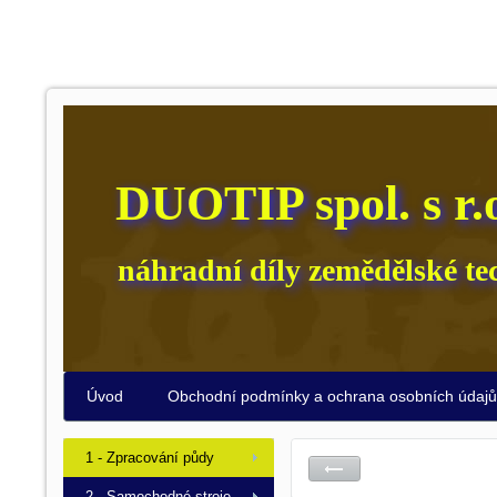
DUOTIP spol. s r.
náhradní díly zemědělské te
Úvod
Obchodní podmínky a ochrana osobních údaj
1 - Zpracování půdy
2 - Samochodné stroje