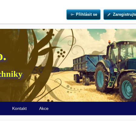
Přihlásit se
Zaregistrujt
o.
chniky
ů
Kontakt
Akce