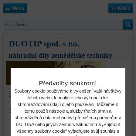
Menu
Košík
DUOTIP spol. s r.o.
náhradní díly zemědělské techniky
Předvolby soukromí
Soubory cookie používáme k vylepšení vaší návštěvy
tohoto webu, k analýze jeho výkonu a ke
shromažďování údajů o jeho používání. Můžeme k
Šroub M16x1,5x60 12,9
tomu použít nástroje a služby třetích stran a
shromážděná data mohou být přenášena partnerům v
Identifikační číslo : 20.16-60
EU, USA nebo jiných zemích. Kliknutím na „Přijmout
všechny soubory cookie“ vyjadřujete svůj souhlas s