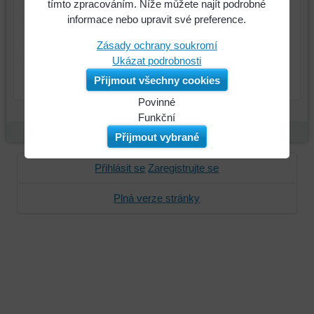
28 Kč
Cena:
tímto zpracováním. Níže můžete najít podrobné
informace nebo upravit své preference.
Zásady ochrany soukromí
Ukázat podrobnosti
ks
Do košíku
Přijmout všechny cookies
Povinné
Naše
Funkční
webová
Můžeme
Přijmout vybrané
stránka
ukládat
ukládá
data
Přihlásit se
Zaregistrujte se
data
na
na
vašem
Plná verze stránky
vašem
zařízení
zařízení
(soubory
(cookies
cookie
a
a
úložiště
úložiště
prohlížeče),
prohlížeče),
aby
abychom