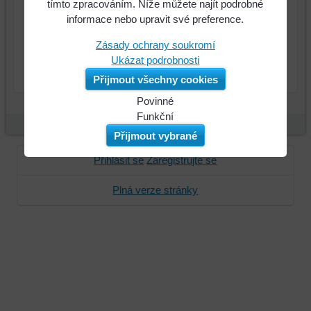
tímto zpracováním. Níže můžete najít podrobné
informace nebo upravit své preference.
Zásady ochrany soukromí
Ukázat podrobnosti
Přijmout všechny cookies
Povinné
Naše
Funkční
webová
Můžeme
Přijmout vybrané
stránka
ukládat
Přihlásit se
Zaregistrujte se
ukládá
data
data
na
Plná verze stránky
na
vašem
vašem
zařízení
zařízení
(soubory
(cookies
cookie
a
a
úložiště
úložiště
prohlížeče),
prohlížeče),
aby
abychom