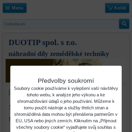
Menu
Košík
DUOTIP spol. s r.o.
náhradní díly zemědělské techniky
Předvolby soukromí
Soubory cookie používáme k vylepšení vaší návštěvy
tohoto webu, k analýze jeho výkonu a ke
shromažďování údajů o jeho používání. Můžeme k
Secí disk Horsch zubatý 460x6
tomu použít nástroje a služby třetích stran a
shromážděná data mohou být přenášena partnerům v
mm
EU, USA nebo jiných zemích. Kliknutím na „Přijmout
všechny soubory cookie“ vyjadřujete svůj souhlas s
Identifikační číslo : 23246106