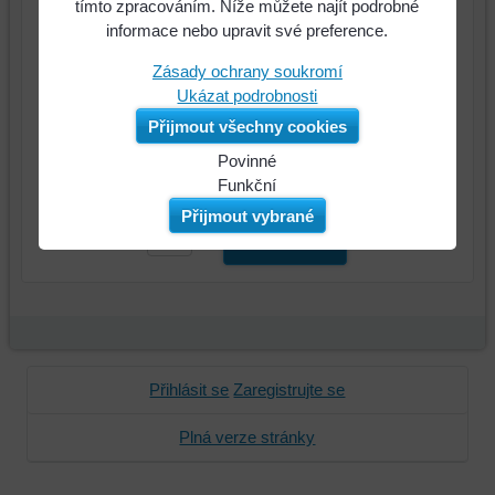
tímto zpracováním. Níže můžete najít podrobné
34060859
informace nebo upravit své preference.
255 Kč
Cena:
Zásady ochrany soukromí
Ukázat podrobnosti
Přijmout všechny cookies
Povinné
Naše
Funkční
webová
Můžeme
Přijmout vybrané
stránka
ukládat
ks
Do košíku
ukládá
data
data
na
na
vašem
vašem
zařízení
zařízení
(soubory
(cookies
cookie
Přihlásit se
Zaregistrujte se
a
a
úložiště
úložiště
Plná verze stránky
prohlížeče),
prohlížeče),
aby
abychom