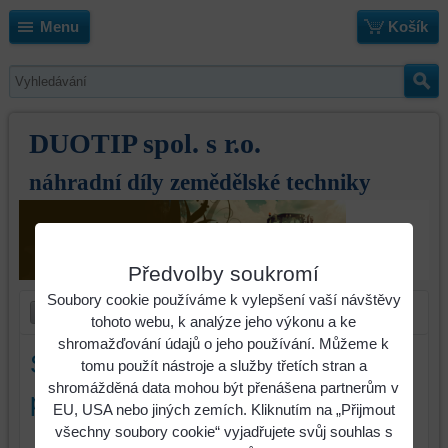
Menu
Košík
DUOTIP spol. s r.o.
náhradní díly zemědělské techniky
Předvolby soukromí
Soubory cookie používáme k vylepšení vaší návštěvy
tohoto webu, k analýze jeho výkonu a ke
shromažďování údajů o jeho používání. Můžeme k
Skluz Horsch MulchMix dlouhý
tomu použít nástroje a služby třetích stran a
shromážděná data mohou být přenášena partnerům v
pravý
EU, USA nebo jiných zemích. Kliknutím na „Přijmout
všechny soubory cookie“ vyjadřujete svůj souhlas s
Identifikační číslo :