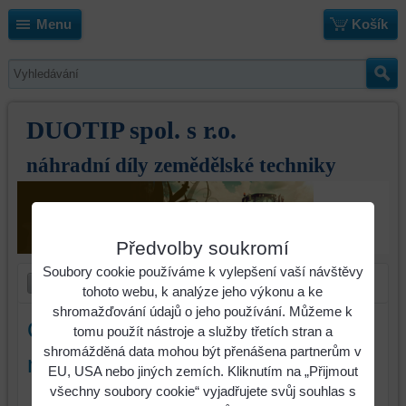
Menu
Košík
DUOTIP spol. s r.o.
náhradní díly zemědělské techniky
Předvolby soukromí
Soubory cookie používáme k vylepšení vaší návštěvy
tohoto webu, k analýze jeho výkonu a ke
shromažďování údajů o jeho používání. Můžeme k
Ostří L=490 mm, Š=60mm, T=16
tomu použít nástroje a služby třetích stran a
shromážděná data mohou být přenášena partnerům v
mm, rozteč 45-75 mm
EU, USA nebo jiných zemích. Kliknutím na „Přijmout
všechny soubory cookie“ vyjadřujete svůj souhlas s
Identifikační číslo : 506008