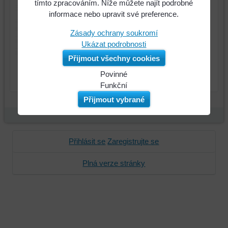
tímto zpracováním. Níže můžete najít podrobné
informace nebo upravit své preference.
255 Kč
Cena:
Zásady ochrany soukromí
Ukázat podrobnosti
Přijmout všechny cookies
ks
Do košíku
Povinné
Naše
Funkční
webová
Můžeme
Přijmout vybrané
stránka
ukládat
ukládá
data
data
na
na
vašem
Přihlásit se
Zaregistrujte se
vašem
zařízení
Plná verze stránky
zařízení
(soubory
(cookies
cookie
a
a
úložiště
úložiště
prohlížeče),
prohlížeče),
aby
abychom