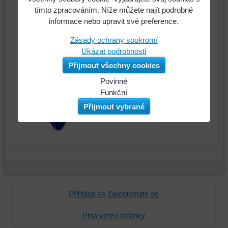
tímto zpracováním. Níže můžete najít podrobné
informace nebo upravit své preference.
Zásady ochrany soukromí
Ukázat podrobnosti
Přijmout všechny cookies
Povinné
Naše
Funkční
webová
Můžeme
Přijmout vybrané
stránka
ukládat
ukládá
data
data
na
na
vašem
vašem
zařízení
zařízení
(soubory
(cookies
cookie
a
a
Přihlásit se
Zaregistrujte se
úložiště
úložiště
prohlížeče),
prohlížeče),
Plná verze stránky
aby
abychom