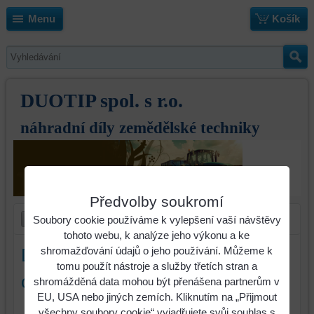
Menu
Košík
DUOTIP spol. s r.o.
náhradní díly zemědělské techniky
Předvolby soukromí
Soubory cookie používáme k vylepšení vaší návštěvy
tohoto webu, k analýze jeho výkonu a ke
shromažďování údajů o jeho používání. Můžeme k
Disk hladký D=660mm T=6mm
tomu použít nástroje a služby třetích stran a
otvor 41x41 mm, prům. 43 mm
shromážděná data mohou být přenášena partnerům v
EU, USA nebo jiných zemích. Kliknutím na „Přijmout
všechny soubory cookie“ vyjadřujete svůj souhlas s
Identifikační číslo : 660.6.RB