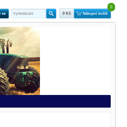
0
0 Kč
e se
Hledat
Nákupní košík