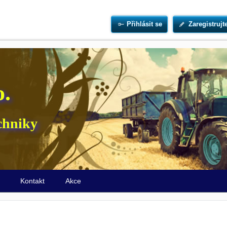
Přihlásit se
Zaregistrujt
o.
chniky
ů
Kontakt
Akce