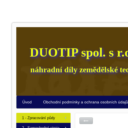
DUOTIP spol. s r.
náhradní díly zemědělské te
Úvod
Obchodní podmínky a ochrana osobních údaj
1 - Zpracování půdy
2 - Samochodné stroje