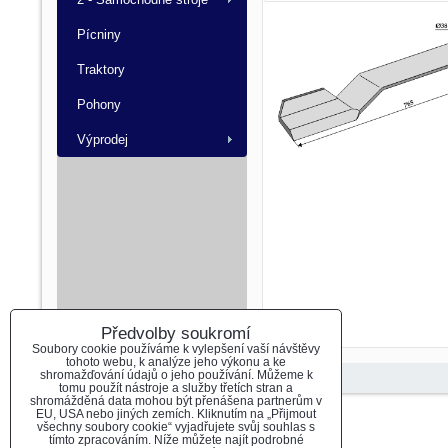
Pícniny
Traktory
Pohony
Výprodej
Předvolby soukromí
Soubory cookie používáme k vylepšení vaší návštěvy
tohoto webu, k analýze jeho výkonu a ke
shromažďování údajů o jeho používání. Můžeme k
tomu použít nástroje a služby třetích stran a
shromážděná data mohou být přenášena partnerům v
EU, USA nebo jiných zemích. Kliknutím na „Přijmout
Předvolby soukromí
Zásady ochrany soukromí
všechny soubory cookie“ vyjadřujete svůj souhlas s
tímto zpracováním. Níže můžete najít podrobné