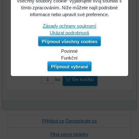
všechny soubory cookie“ vyjadřujete svůj souhlas s
120 Kč
Cena:
tímto zpracováním. Níže můžete najít podrobné
informace nebo upravit své preference.
Zásady ochrany soukromí
Ukázat podrobnosti
Přijmout všechny cookies
Povinné
Naše
Funkční
webová
Můžeme
Přijmout vybrané
stránka
ukládat
ukládá
data
ks
Do košíku
data
na
na
vašem
vašem
zařízení
zařízení
(soubory
(cookies
cookie
a
a
Přihlásit se
Zaregistrujte se
úložiště
úložiště
prohlížeče),
prohlížeče),
Plná verze stránky