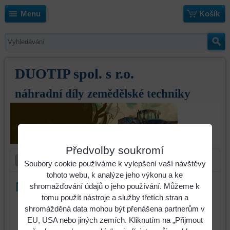
Menu
Košík
DUOTIP spol. s r.o.
náhradní díly zemědělské techniky
Předvolby soukromí
Soubory cookie používáme k vylepšení vaší návštěvy
tohoto webu, k analýze jeho výkonu a ke
Nůž dtriče Claas 755784.0
shromažďování údajů o jeho používání. Můžeme k
tomu použít nástroje a služby třetích stran a
shromážděná data mohou být přenášena partnerům v
Nůž dtriče Claas 755784.0 , ozubený ,
EU, USA nebo jiných zemích. Kliknutím na „Přijmout
175 x 50 x 4 mm , průměr otvoru 20mm