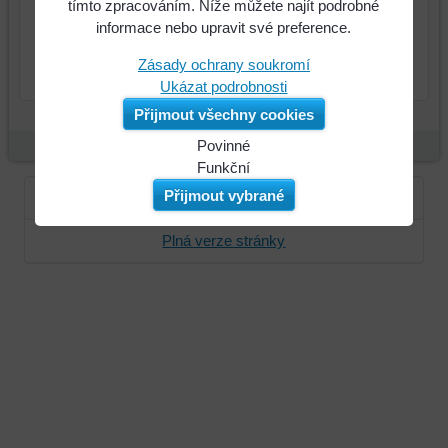
tímto zpracováním. Níže můžete najít podrobné
informace nebo upravit své preference.
Zásady ochrany soukromí
Ukázat podrobnosti
Přijmout všechny cookies
Povinné
Naše
Funkční
webová
Můžeme
Přijmout vybrané
Přihlásit se
Zaregistrujte se
stránka
ukládat
ukládá
data
Plná verze stránky
data
na
na
vašem
vašem
zařízení
zařízení
(soubory
(cookies
cookie
a
a
úložiště
úložiště
prohlížeče),
prohlížeče),
aby
abychom