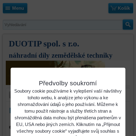
Menu
Košík
DUOTIP spol. s r.o.
náhradní díly zemědělské techniky
Předvolby soukromí
Soubory cookie používáme k vylepšení vaší návštěvy
tohoto webu, k analýze jeho výkonu a ke
shromažďování údajů o jeho používání. Můžeme k
Rydlo Great Plains/Simba
tomu použít nástroje a služby třetích stran a
shromážděná data mohou být přenášena partnerům v
820-485
EU, USA nebo jiných zemích. Kliknutím na „Přijmout
všechny soubory cookie“ vyjadřujete svůj souhlas s