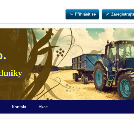
Přihlásit se
Zaregistrujt
o.
chniky
ů
Kontakt
Akce