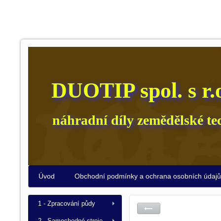
DUOTIP spol. s r.
náhradní díly zemědělské te
Úvod
Obchodní podmínky a ochrana osobních údaj
1 - Zpracování půdy
2 - Samochodné stroje