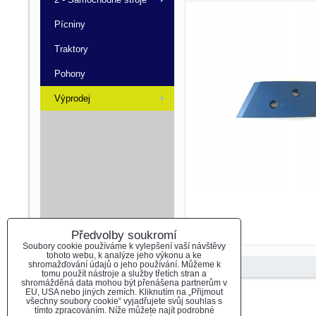
Pícniny
Traktory
Pohony
Výprodej
Předvolby soukromí
Soubory cookie používáme k vylepšení vaší návštěvy
tohoto webu, k analýze jeho výkonu a ke
shromažďování údajů o jeho používání. Můžeme k
tomu použít nástroje a služby třetích stran a
shromážděná data mohou být přenášena partnerům v
EU, USA nebo jiných zemích. Kliknutím na „Přijmout
Předvolby soukromí
Zásady ochrany soukromí
všechny soubory cookie“ vyjadřujete svůj souhlas s
tímto zpracováním. Níže můžete najít podrobné