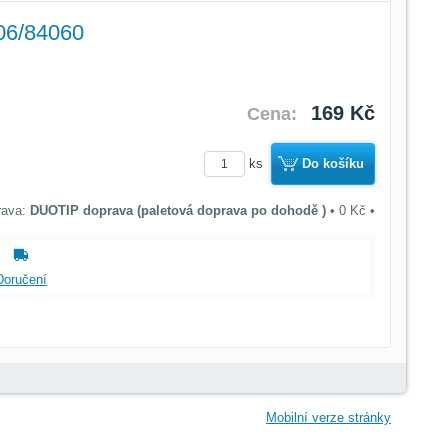
06/84060
169 Kč
Cena:
ks
Do košíku
DUOTIP doprava (paletová doprava po dohodě )
•
0 Kč
•
Doručení
Mobilní verze stránky