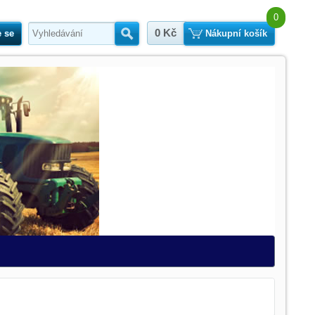
0
0 Kč
e se
Hledat
Nákupní košík