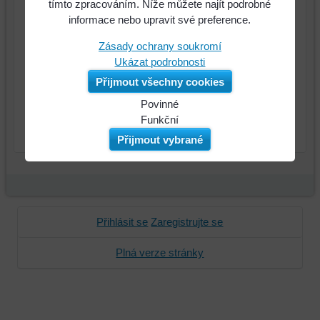
tímto zpracováním. Níže můžete najít podrobné
číslo: 04-
informace nebo upravit své preference.
133180
Zásady ochrany soukromí
Cena:
Ukázat podrobnosti
3000 Kč
Přijmout všechny cookies
Povinné
Naše
Funkční
ks
Do košíku
webová
Můžeme
Přijmout vybrané
stránka
ukládat
ukládá
data
data
na
na
vašem
vašem
zařízení
Přihlásit se
Zaregistrujte se
zařízení
(soubory
(cookies
cookie
Plná verze stránky
a
a
úložiště
úložiště
prohlížeče),
prohlížeče),
aby
abychom