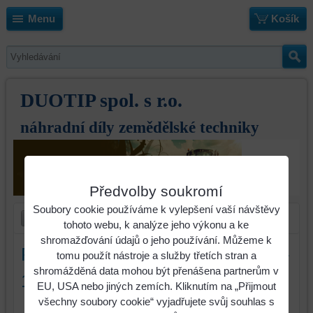
Menu
Košík
DUOTIP spol. s r.o.
náhradní díly zemědělské techniky
Předvolby soukromí
Soubory cookie používáme k vylepšení vaší návštěvy
tohoto webu, k analýze jeho výkonu a ke
shromažďování údajů o jeho používání. Můžeme k
Řemen MENGELE MAMMUT 04-
tomu použít nástroje a služby třetích stran a
shromážděná data mohou být přenášena partnerům v
133180 - originál CASE
EU, USA nebo jiných zemích. Kliknutím na „Přijmout
všechny soubory cookie“ vyjadřujete svůj souhlas s
Identifikační