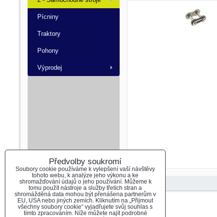
Pícniny
Traktory
Pohony
Výprodej
Předvolby soukromí
Soubory cookie používáme k vylepšení vaší návštěvy
tohoto webu, k analýze jeho výkonu a ke
shromažďování údajů o jeho používání. Můžeme k
tomu použít nástroje a služby třetích stran a
shromážděná data mohou být přenášena partnerům v
EU, USA nebo jiných zemích. Kliknutím na „Přijmout
Předvolby soukromí
Zásady ochrany soukromí
všechny soubory cookie“ vyjadřujete svůj souhlas s
tímto zpracováním. Níže můžete najít podrobné