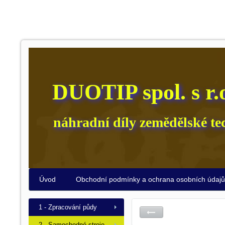
DUOTIP spol. s r.
náhradní díly zemědělské te
Úvod
Obchodní podmínky a ochrana osobních údaj
1 - Zpracování půdy
2 - Samochodné stroje