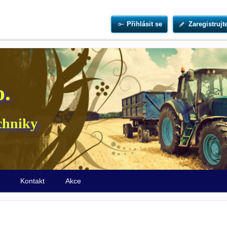
Přihlásit se
Zaregistrujt
o.
chniky
ů
Kontakt
Akce