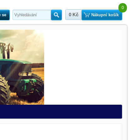
0
0 Kč
e se
Hledat
Nákupní košík