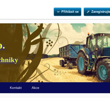
Přihlásit se
Zaregistrujt
o.
chniky
ů
Kontakt
Akce