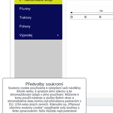
Pícniny
Traktory
Pohony
Výprodej
Předvolby soukromí
Soubory cookie používáme k vylepšení vaší návštěvy
tohoto webu, k analýze jeho výkonu a ke
shromažďování údajů o jeho používání. Můžeme k
tomu použít nástroje a služby třetích stran a
shromážděná data mohou být přenášena partnerům v
EU, USA nebo jiných zemích. Kliknutím na „Přijmout
všechny soubory cookie“ vyjadřujete svůj souhlas s
tímto zpracováním. Níže můžete najít podrobné
Předvolby soukromí
Zásady ochrany soukromí