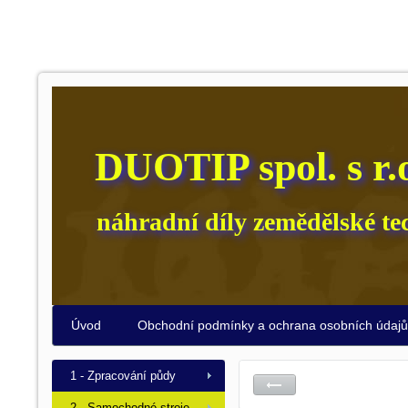
DUOTIP spol. s r.
náhradní díly zemědělské te
Úvod
Obchodní podmínky a ochrana osobních údaj
1 - Zpracování půdy
2 - Samochodné stroje